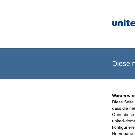
Diese n
Warum wird
Diese Seite 
dass die ne
Ohne diese 
united-doma
konfigurier
Homepage-B