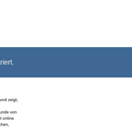
iert.
und zeigt,
Kunde von
t online
chen,